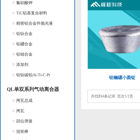
氟铝酸钾
TiC铝基复合材料
精密铝合金件抛光液
铝钛合金
铝硼合金
铝锶合金
添加剂
铝钛碳铂Al-Ti-C-Pt
铝镧硼小圆锭
QL单双系列气动离合器
共找到4条记录 页次1/1页
闸瓦总成
闸瓦
回位弹簧
扭矩棒