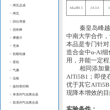
闸瓦总成
AlLa3B1.5
2.6-3.4
1
闸瓦
回位弹簧
秦皇岛峰越科技
扭矩棒
中南大学合作，专
摩擦片
本品是专门针对A
壳体
造合金中α-Al
轮毂轮缘
用，并能一定程度
星轮
相同添加量下，
气囊
AlTi5B1；即
边板
优于其它AlT
旋转密封阀
现降本增效的目
单系列气动离合器
双系列气动离合器
实验条件：