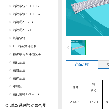
铝钛碳钪Al-Ti-C-Sc
铝钛碳镧Al-Ti-C-La
铝镧硼Al-La-B
铝钛硼Al-Ti-B
氟铝酸钾
TiC铝基复合材料
精密铝合金件抛光液
铝钛合金
产品介绍
铝硼合金
铝锶合金
镧
添加剂
牌号
(La)
铝钛碳铂Al-Ti-C-Pt
AlLa2B1
1.6-2.4
0.
QL单双系列气动离合器