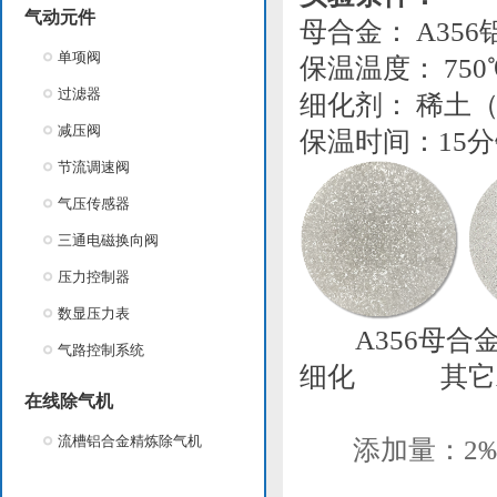
气动元件
母合金： A
单项阀
保温温度： 
过滤器
细化剂： 稀
减压阀
保温时间：15
节流调速阀
气压传感器
三通电磁换向阀
压力控制器
数显压力表
A356母合金
气路控制系统
细化 其它Al
在线除气机
添加量
流槽铝合金精炼除气机
添加量：2