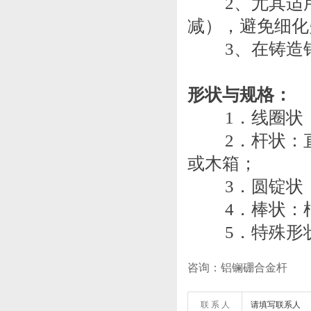
2、尤其适用于
减），避免细化
3、在铸造铝
形状与规格：
1．线圈状：直径为
2．杆状：直径为9
或木箱；
3．圆锭状：2
4．棒状：根
5．特殊形状
咨询：铝镧硼合金杆
联 系 人